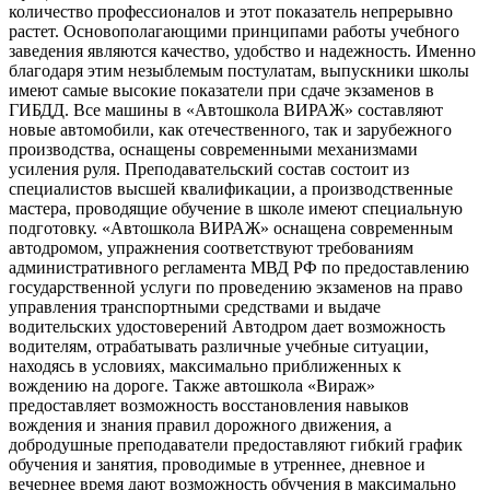
количество профессионалов и этот показатель непрерывно
растет. Основополагающими принципами работы учебного
заведения являются качество, удобство и надежность. Именно
благодаря этим незыблемым постулатам, выпускники школы
имеют самые высокие показатели при сдаче экзаменов в
ГИБДД. Все машины в «Автошкола ВИРАЖ» составляют
новые автомобили, как отечественного, так и зарубежного
производства, оснащены современными механизмами
усиления руля. Преподавательский состав состоит из
специалистов высшей квалификации, а производственные
мастера, проводящие обучение в школе имеют специальную
подготовку. «Автошкола ВИРАЖ» оснащена современным
автодромом, упражнения соответствуют требованиям
административного регламента МВД РФ по предоставлению
государственной услуги по проведению экзаменов на право
управления транспортными средствами и выдаче
водительских удостоверений Автодром дает возможность
водителям, отрабатывать различные учебные ситуации,
находясь в условиях, максимально приближенных к
вождению на дороге. Также автошкола «Вираж»
предоставляет возможность восстановления навыков
вождения и знания правил дорожного движения, а
добродушные преподаватели предоставляют гибкий график
обучения и занятия, проводимые в утреннее, дневное и
вечернее время дают возможность обучения в максимально